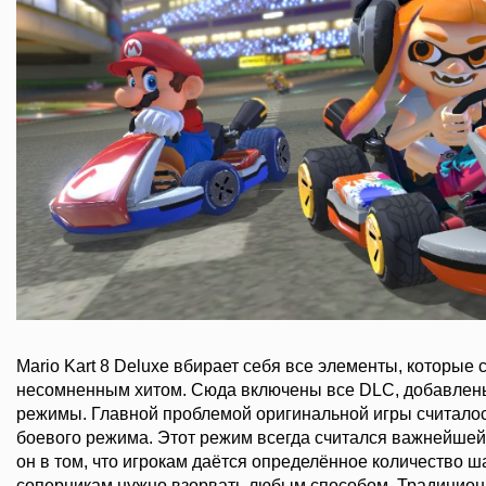
Mario Kart 8 Deluxe вбирает себя все элементы, которые 
несомненным хитом. Сюда включены все DLC, добавлен
режимы. Главной проблемой оригинальной игры считалос
боевого режима. Этот режим всегда считался важнейшей
он в том, что игрокам даётся определённое количество ш
соперникам нужно взорвать любым способом. Традицион