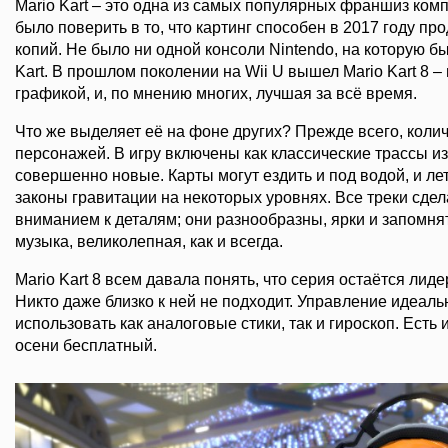
Mario Kart – это одна из самых популярных франшиз комп
было поверить в то, что картинг способен в 2017 году п
копий. Не было ни одной консоли Nintendo, на которую б
Kart. В прошлом поколении на Wii U вышел Mario Kart 8 –
графикой, и, по мнению многих, лучшая за всё время.
Что же выделяет её на фоне других? Прежде всего, коли
персонажей. В игру включены как классические трассы из
совершенно новые. Карты могут ездить и под водой, и ле
законы гравитации на некоторых уровнях. Все треки сде
вниманием к деталям; они разнообразны, ярки и запомнят
музыка, великолепная, как и всегда.
Mario Kart 8 всем давала понять, что серия остаётся лид
Никто даже близко к ней не подходит. Управление идеаль
использовать как аналоговые стики, так и гироскоп. Есть
осени бесплатный.