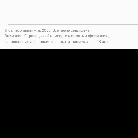
© gamecommunity.ru, 2015. Все права защищены.
Внимание! Страницы сайта могут содержать информацию,
запрещенную для просмотра посетителям младше 18 лет