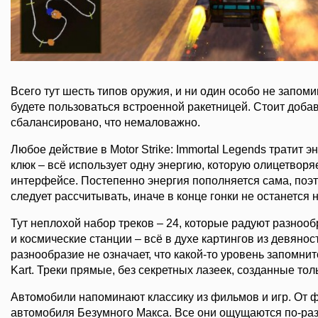
Всего тут шесть типов оружия, и ни один особо не запом
будете пользоваться встроенной ракетницей. Стоит добав
сбалансировано, что немаловажно.
Любое действие в Motor Strike: Immortal Legends тратит э
клюк – всё использует одну энергию, которую олицетворя
интерфейсе. Постепенно энергия пополняется сама, поэ
следует рассчитывать, иначе в конце гонки не останется 
Тут неплохой набор треков – 24, которые радуют разнообр
и космические станции – всё в духе картингов из девянос
разнообразие не означает, что какой-то уровень запомнитс
Kart. Треки прямые, без секретных лазеек, созданные тол
Автомобили напоминают классику из фильмов и игр. От ф
автомобиля Безумного Макса. Все они ощущаются по-раз