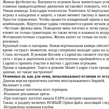
Живые футболисты. Внешность игроков была значительно усов
плавные правдоподобные движения заставляют поверить, что
Умная команда. Благодаря технологии Teamvision AI виртуал
игроку в нападении и защите, а также меняют тактику в завис
Простое управление. Чтобы провести изощренный прием и вы
комбинациях. Виртуозные удары совершаются одним легким 
«Честная» физика мяча. Поведение мяча логично и легко предс
влияет не только гравитация, но также ветер и влажность возду
Фотореалистичные стадионы. Жизнь кипит не только на поле,
реальных.
Крупный план и панорама. Новая вертикальная камера обеспе
время «острых» моментов, когда соперники выходят один на о
Стань легендой. В режиме Become a Legend вы сможете постр
путь с игры в заштатном клубе и постепенно пробивайтесь в 
Legend и принять участие в матчах с другими игроками.
Проще и правдивее. Торги в режиме Master League стали проще
данные, но также настроение!
Основные (и, как для меня, немаловажные) отличия от ост
Данная версия пропатчена патчем многоуважаемого Impatrik.
Включает в себя:
-Правильные логотипы всех турниров.
-Реальные рекламные щиты.
-При повторах логотип канала ESPN.(смотрим скриншоты)
Также, в раздачу включен НОВЫЙ Option файл, вносящий сле
-Исправлены названия клубов