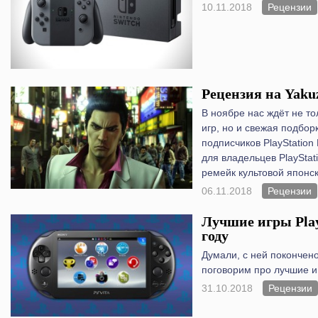
10.11.2018
Рецензии
Рецензия на Yaku
В ноябре нас ждёт не т
игр, но и свежая подбор
подписчиков PlayStation
для владельцев PlayStat
ремейк культовой японск
06.11.2018
Рецензии
Лучшие игры PlayS
году
Думали, с ней покончено
поговорим про лучшие иг
31.10.2018
Рецензии