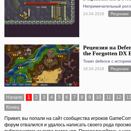
Непримечательный рогл
24.04.2018
Рецензии
Рецензия на Defend
the Forgotten DX 
Tower defence c историе
18.04.2018
Рецензии
Начало
1
2
3
4
5
6
7
8
9
10
11
12
1
Конец
Привет, вы попали на сайт сообщества игроков GameComm
форум отвалился и удалось написать своего рода просмо