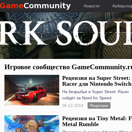
Новости
Киберспо
Игровое сообщество GameCommunity.ru 
Рецензия на Super Street:
Racer для Nintendo Switch
На безрыбье и Super Street: Racer
сойдёт за Need for Speed.
06.12.2019
Рецензии
Рецензия на Tiny Metal: F
Metal Rumble