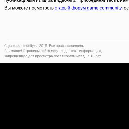
публикациями из мира видео-игр. Присоединяйтесь к нам 
Вы можете посмотреть
старый форум game community
, о
© gamecommunity.ru, 2015. Все права защищены.
Внимание! Страницы сайта могут содержать информацию,
запрещенную для просмотра посетителям младше 18 лет