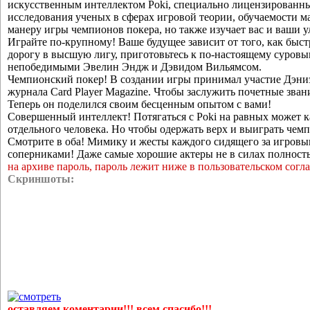
искусственным интеллектом Poki, специально лицензированным
исследования ученых в сферах игровой теории, обучаемости м
манеру игры чемпионов покера, но также изучает вас и ваши 
Играйте по-крупному! Ваше будущее зависит от того, как быст
дорогу в высшую лигу, приготовьтесь к по-настоящему суровы
непобедимыми Эвелин Эндж и Дэвидом Вильямсом.
Чемпионский покер! В создании игры принимал участие Дэниэ
журнала Card Player Magazine. Чтобы заслужить почетные зван
Теперь он поделился своим бесценным опытом с вами!
Совершенный интеллект! Потягаться с Poki на равных может 
отдельного человека. Но чтобы одержать верх и выиграть чемп
Смотрите в оба! Мимику и жесты каждого сидящего за игровы
соперниками! Даже самые хорошие актеры не в силах полност
на архиве пароль, пароль лежит ниже в пользовательском согл
Скриншоты:
смотреть
оставляем коментарии!!! всем спасибо!!!