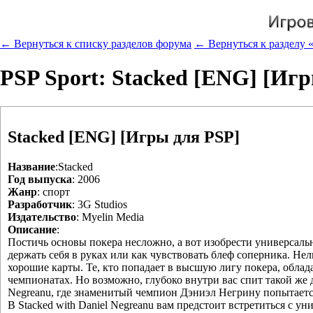
← Вернуться к списку разделов форума
← Вернуться к разделу 
PSP Sport: Stacked [ENG] [Иг
Stacked [ENG] [Игры для PSP]
Название
:Stacked
Год выпуска
: 2006
Жанр
: спорт
Разработчик
: 3G Studios
Издательство
: Myelin Media
Описание
:
Постичь основы покера несложно, а вот изобрести универсал
держать себя в руках или как чувствовать блеф соперника. Нел
хорошие карты. Те, кто попадает в высшую лигу покера, обла
чемпионатах. Но возможно, глубоко внутри вас спит такой же да
Negreanu, где знаменитый чемпион Дэниэл Негрину попытаетс
В Stacked with Daniel Negreanu вам предстоит встретиться с 