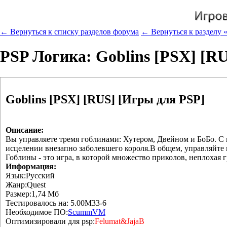
← Вернуться к списку разделов форума
← Вернуться к разделу «
PSP Логика: Goblins [PSX] [R
Goblins [PSX] [RUS] [Игры для PSP]
Описание:
Вы управляете тремя гоблинами: Хутером, Двейном и БоБо. 
исцелении внезапно заболевшего короля.В общем, управляйте
Гоблины - это игра, в которой множество приколов, неплохая 
Информация:
Язык:Русский
Жанр:Quest
Размер:1,74 Мб
Тестировалось на: 5.00M33-6
Необходимое ПО:
ScummVM
Оптимизировали для psp:
Felumat&JajaB