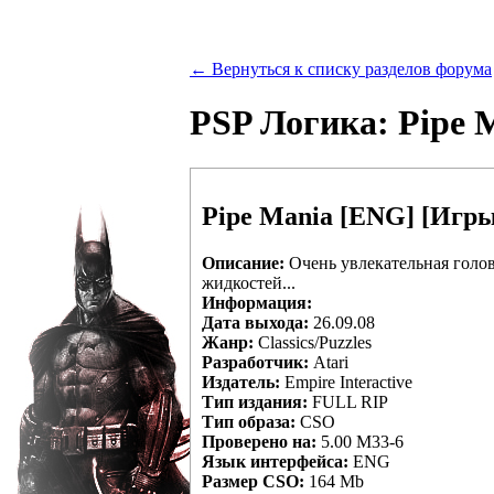
← Вернуться к списку разделов форума
PSP Логика: Pipe 
Pipe Mania [ENG] [Игры
Описание:
Очень увлекательная голов
жидкостей...
Информация:
Дата выхода:
26.09.08
Жанр:
Classics/Puzzles
Разработчик:
Atari
Издатель:
Empire Interactive
Тип издания:
FULL RIP
Тип образа:
CSO
Проверено на:
5.00 М33-6
Язык интерфейса:
ENG
Размер CSO:
164 Mb