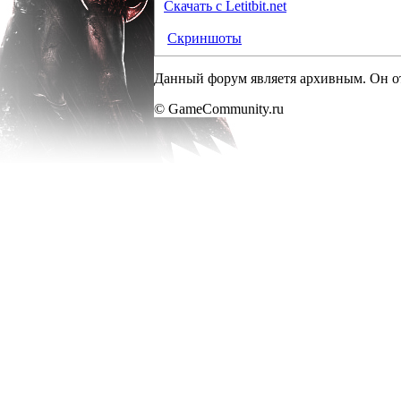
Скачать c Letitbit.net
Скриншоты
Данный форум являетя архивным. Он от
© GameCommunity.ru