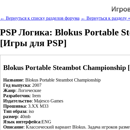
← Вернуться к списку разделов форума
← Вернуться к разделу «
PSP Логика: Blokus Portable S
[Игры для PSP]
Blokus Portable Steambot Championship
Название
: Blokus Portable Steambot Championship
Год выпуска
: 2007
Жанр
: Логические
Разработчик
: Irem
Издательство
: Majesco Games
Прошивка
: 3.XX M33
Тип образа
: iso
размер
: 40mb
Язык интерфейса
:ENG
Описание
: Классический вариант Blokus. Задача игроков раз