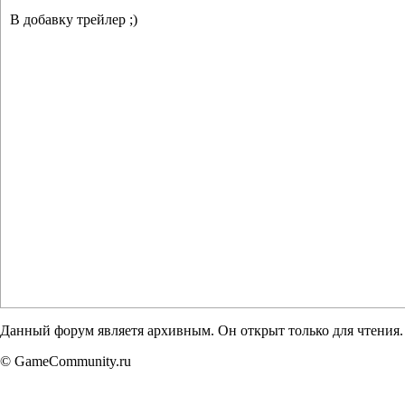
В добавку трейлер ;)
Данный форум являетя архивным. Он открыт только для чтения.
© GameCommunity.ru