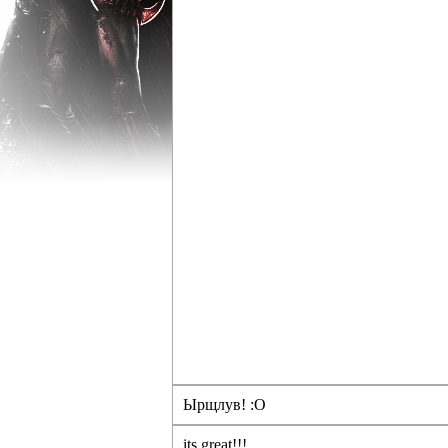
Ырщлув! :O
its great!!!