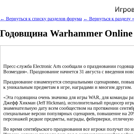
← Вернуться к списку разделов форума
← Вернуться к разделу 
Годовщина Warhammer Online
Пресс-служба Electronic Arts сообщали о праздновании годов
Возмездия». Празднование начнется 31 августа с введения нов
Празднование ознаменуется специальными сценариями, повыш
к уникальным предметам в игре, наградами и многим другим.
«Эта годовщина очень значима для игры WAR, для команды раз
Джефф Хикман (Jeff Hickman), исполнительный продюсер игры
знаменательную дату всем сообществом на протяжении сентябр
специальные версии популярных сценариев, повышение на 20%
персонажей редкие предметы, награды, фейерверки, отличную 
Во время сентябрьского празднования все игроки получат по