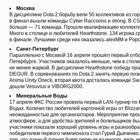
Москва
В дисциплине Dota 2 борьбу вели 50 коллективов из гор
в финал вышли команды Cyber Raccoons и strong. В CS
больше — 71 команда. Прошли квалификацию коллектив
Много в столице и любителей Hearthstone. 134 игрока с
в финале. Лучшими среди них оказались alexMM и Popok
Санкт-Петербург
Параллельно с Москвой 16 апреля прошёл первый отбо
Петербурге. Участников оказалось меньше, чем в столи
не менее жаркой. В дисциплине Hearthstone победу пр
DEGUR. В соревнованиях по Dota 2 занять первую поз
Anima Unity Oneck, вторая квота досталась команде S
дошли Vesuvius и VIBORG2000.
Минеральные Воды
17 апреля ФКС России провела первый LAN-турнир по 
Водах. Количество любителей карточной игры от Blizza
неожиданностью для организаторов. Мероприятие про
атмосфере, а для удобства зрителей и болельщиков бы
участники показали хороший уровень игры и разнообраз
победителем первого чемпионата стал Гурий Дьяченко.
том, что данный турнир будет первым из многих, ведь и