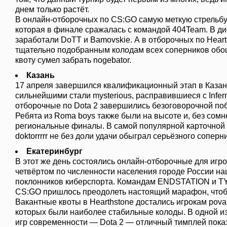
днем только растёт.
В онлайн-отборочных по CS:GO самую меткую стрельбу
которая в финале сражалась с командой 404Team. В ди
заработали DoTT и Bamovskie. А в отборочных по Heart
тщательно подобранным колодам всех соперников обо
квоту сумел забрать nogebator.
Казань
17 апреля завершился квалификационный этап в Каза
сильнейшими стали mysterious, расправившиеся с Infern
отборочные по Dota 2 завершились безоговорочной по
Ребята из Roma boys также были на высоте и, без сомн
региональные финалы. В самой популярной карточной и
doktorrrrr не без доли удачи обыграл серьёзного соперн
Екатеринбург
В этот же день состоялись онлайн-отборочные для игро
четвёртом по численности населения городе России н
поклонников киберспорта. Командам ENDSTATION и 
CS:GO пришлось преодолеть настоящий марафон, что
Вакантные квоты в Hearthstone достались игрокам povar
которых были наиболее стабильные колоды. В одной 
игр современности — Dota 2 — отличный тимплей пока