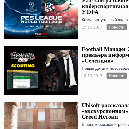
Уже завтра начн
киберспортивная
УЕФА
Кому виртуальный золот
19.10.2017
Новости
Football Manager 
премьера информ
«Селекция»
Новые детали нововвед
18.10.2017
Новости
Ubisoft рассказал
«экскурсионном» 
Creed Истоки
В новом режиме игроки 