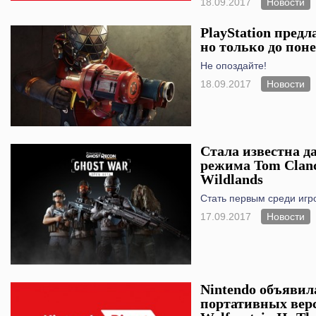
18.09.2017
Новости
PlayStation пред
но только до пон
Не опоздайте!
18.09.2017
Новости
Стала известна да
режима Tom Clanc
Wildlands
Стать первым среди игр
17.09.2017
Новости
Nintendo объявил
портативных ве