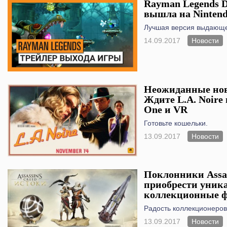
Rayman Legends De
вышла на Nintend
Лучшая версия выдающ
14.09.2017
Новости
Неожиданные ново
Ждите L.A. Noire 
One и VR
Готовьте кошельки.
13.09.2017
Новости
Поклонники Assas
приобрести уник
коллекционные 
Радость коллекционеров
13.09.2017
Новости