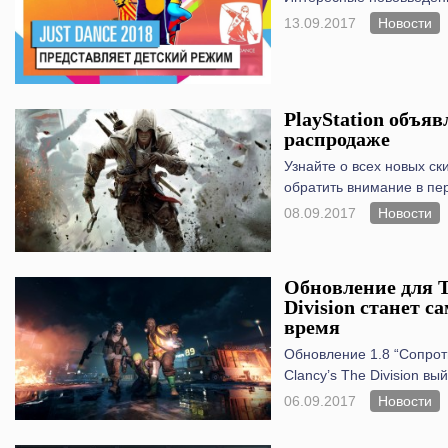
13.09.2017
Новости
PlayStation объяв
распродаже
Узнайте о всех новых ск
обратить внимание в пе
08.09.2017
Новости
Обновление для T
Division станет 
время
Обновление 1.8 “Сопрот
Clancy’s The Division вы
06.09.2017
Новости