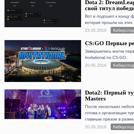
Dota 2: DreamLe
свой титул побед
Вот и подошел к концу 
которая прошла на этих
23.05.2016
Киберспор
CS:GO Первые ре
Завершились матчи перв
Invitational по CS:GO.
20.05.2016
Киберспор
Dota2: Первый ту
Masters
После нескольких небол
готова к организации ту
главным призом в разме
20.05.2016
Киберспор