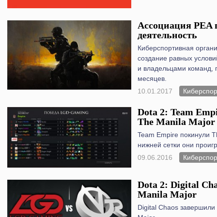
Ассоциация PEA 
деятельность
Киберспортивная органи
создание равных услови
и владельцами команд, 
месяцев.
10.01.2017
Киберспор
Dota 2: Team Emp
The Manila Major
Team Empire покинули Th
нижней сетки они проигр
09.06.2016
Киберспор
Dota 2: Digital C
Manila Major
Digital Chaos завершили