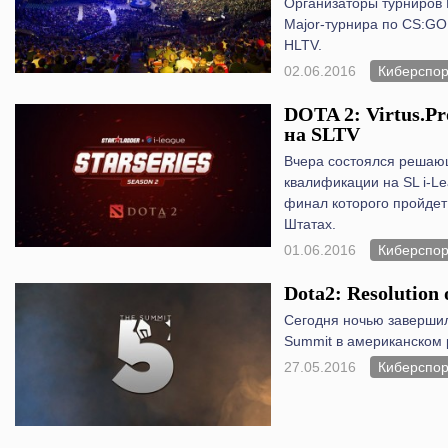
Организаторы турниров 
Major-турнира по CS:GO
HLTV.
02.06.2016
Киберспор
DOTA 2: Virtus.P
на SLTV
Вчера состоялся решаю
квалификации на SL i-Le
финал которого пройдет
Штатах.
01.06.2016
Киберспор
Dota2: Resolution
Сегодня ночью заверши
Summit в американском 
27.05.2016
Киберспор