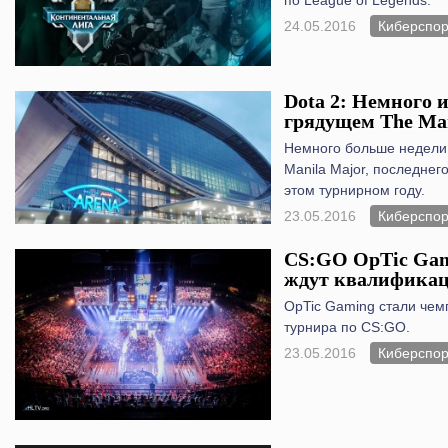
по League of Legends.
24.05.2016
Киберспор
Dota 2: Немного 
грядущем The Man
Немного больше недели 
Manila Major, последнег
этом турнирном году.
23.05.2016
Киберспор
CS:GO OpTic Gam
ждут квалификац
OpTic Gaming стали чем
турнира по CS:GO.
23.05.2016
Киберспор