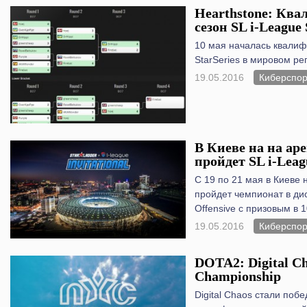
Hearthstone: Ква
сезон SL i-League 
10 мая началась квалиф
StarSeries в мировом ре
19.05.2016
Киберспор
В Киеве на на а
пройдет SL i-Leagu
С 19 по 21 мая в Киеве
пройдет чемпионат в дис
Offensive с призовым в 
19.05.2016
Киберспор
DOTA2: Digital C
Championship
Digital Chaos стали по