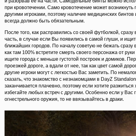
и разорвав ее на части. Самодельные бинты можно испол
при кровотечении. Само кровотечение может возникнуть 
другими игроками, поэтому наличие медицинских бинтов
всегда должно быть обязательным.
После того, как расправились со своей футболкой, сразу
часть, в случае если Вы появились в самой глуши, и ищи
ближайших городов. По началу советую не бежать сразу в
как там 100% встретите смерть своего персонажа от руки
ищите города с меньше густотой построек и домиков. Пе
проезжей дороге, а вдали от нее, так как цвет самой доро
другие игроки могут с легкостью Вас заметить. По немало
сказать, что знакомство с незнакомцами в DayZ Standalo
заканчивается плачевно, поэтому если хотите разжиться
избегайте любых встреч с другими. Особенно если у Вас г
огнестрельного оружия, то не ввязывайтесь в драки.