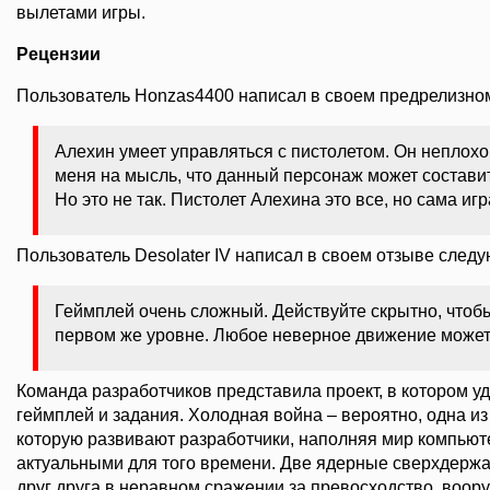
вылетами игры.
Рецензии
Пользователь Honzas4400 написал в своем предрелизном
Алехин умеет управляться с пистолетом. Он неплохой
меня на мысль, что данный персонаж может составит
Но это не так. Пистолет Алехина это все, но сама иг
Пользователь Desolater IV написал в своем отзыве след
Геймплей очень сложный. Действуйте скрытно, чтоб
первом же уровне. Любое неверное движение может 
Команда разработчиков представила проект, в котором у
геймплей и задания. Холодная война – вероятно, одна и
которую развивают разработчики, наполняя мир компьют
актуальными для того времени. Две ядерные сверхдерж
друг друга в неравном сражении за превосходство, во