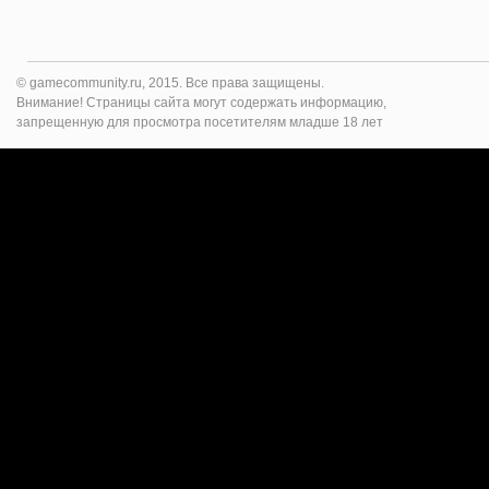
© gamecommunity.ru, 2015. Все права защищены.
Внимание! Страницы сайта могут содержать информацию,
запрещенную для просмотра посетителям младше 18 лет