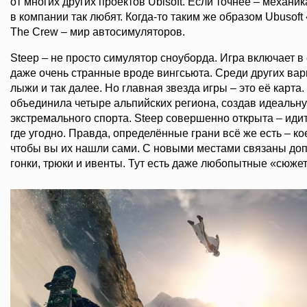
от многих других проектов Ubisoft. Если точнее – механи
в компании так любят. Когда-то таким же образом Ubusof
The Crew – мир автосимуляторов.
Steep – не просто симулятор сноуборда. Игра включает в
даже очень странные вроде вингсьюта. Среди других вар
лыжи и так далее. Но главная звезда игры – это её карта.
объединила четыре альпийских региона, создав идеальн
экстремального спорта. Steep совершенно открыта – идите
где угодно. Правда, определённые грани всё же есть – ко
чтобы вы их нашли сами. С новыми местами связаны до
гонки, трюки и ивенты. Тут есть даже любопытные «сюже