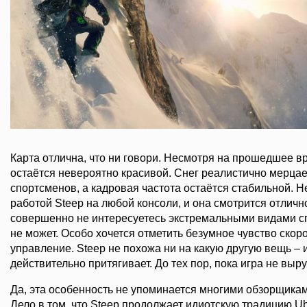
Карта отлична, что ни говори. Несмотря на прошедшее в
остаётся невероятно красивой. Снег реалистично мерцает
спортсменов, а кадровая частота остаётся стабильной. Н
работой Steep на любой консоли, и она смотрится отличн
совершенно не интересуетесь экстремальными видами сп
не может. Особо хочется отметить безумное чувство скор
управление. Steep не похожа ни на какую другую вещь – 
действительно притягивает. До тех пор, пока игра не выру
Да, эта особенность не упоминается многими обзорщиками
Дело в том, что Steep продолжает идиотскую традицию Ub