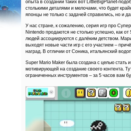
опыта в создании таких вот LittleBigPlanet-под
столькими деталями и мелочами, что будет крайн
японцы не только с задачей справились, но и 
У нас стране, к сожалению, серия игр про Супе
Nintendo продаются не столько успешно, как от 
людей ассоциируются с далёким детством. Мари
выходят новые части игр с его участием – пр
наград. В отличии от Соника, итальянский водо
Super Mario Maker была создана с целью стать иг
мотивирующей на создание своего контента. Тут
ограниченных инструментов – за 5 часов вам бу