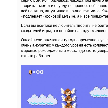
серию LBP, но, признаюсь, никогда там ничего не
творить – может и ерунду, но процесс всё равн
всё понятно, интуитивно и по-японски мило. Ка
«подпевает» фоновой музыке, а и всё прямо-так
Если вы всё-таки не любитель творить, не бойте
создателей игры, а в онлайне вас ждут миллио
Онлайн-составляющая тут одновременно и успешн
очень аккуратно: у каждого уровня есть количес
мировые рекордсмены и места, где кто-то умира
как что работает.