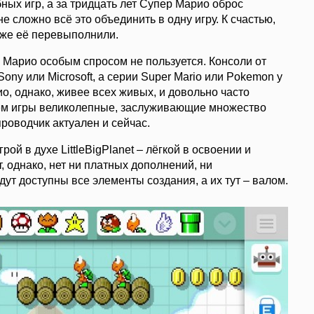
обных игр, а за тридцать лет Супер Марио оброс
е сложно всё это объединить в одну игру. К счастью,
даже её перевыполнили.
р Марио особым спросом не пользуется. Консоли от
Sony или Microsoft, а серии Super Mario или Pokemon у
о, однако, живее всех живых, и довольно часто
ичём игры великолепные, заслуживающие множество
проводчик актуален и сейчас.
рой в духе LittleBigPlanet – лёгкой в освоении и
, однако, нет ни платных дополнений, ни
дут доступны все элементы создания, а их тут – валом.