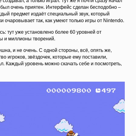
 создавал, а только играл. Тут же я почти сразу начал
о был очень приятен. Интерфейс сделан бесподобно –
ждый предмет издаёт специальный звук, который
и очаровывает так, как умеют только игры от Nintendo.
сь: тут уже установлено более 60 уровней от
ны и миллионы творений.
а, и не очень. С одной стороны, всё, опять же,
тво игроков, звёздочек, которые ему поставили,
л. Каждый уровень можно скачать себе и посмотреть,