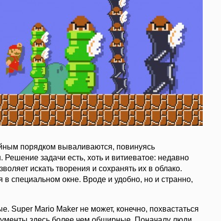
учайным порядком вываливаются, повинуясь
 Решение задачи есть, хоть и витиеватое: недавно
зволяет искать творения и сохранять их в облако.
 в специальном окне. Вроде и удобно, но и странно,
е. Super Mario Maker не может, конечно, похвастаться
рументы здесь более чем обширные. Поначалу люди