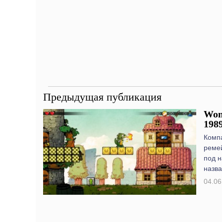
Предыдущая публикация
Won
198
Комп
ремей
под н
назва
04.06