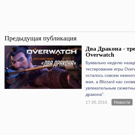
Предыдущая публикация
Два Дракона - тр
Overwatch
Буквально неделю назад
тестирование игры Overw
осталось совсем немног
мая, а Blizzard нас сно
увлекательным сюжетны
дракона".
17.05.2016
Новости