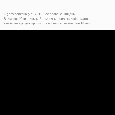
© gamecommunity.ru, 2015. Все права защищены.
Внимание! Страницы сайта могут содержать информацию,
запрещенную для просмотра посетителям младше 18 лет