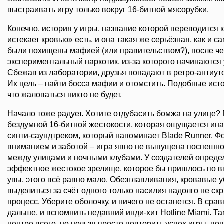
выстраивать игру только вокруг 16-битной мясорубки.
Конечно, история у игры, название которой переводится 
истекает кровью» есть, и она такая же серьёзная, как и с
были похищены мафией (или правительством?), после че
экспериментальный наркотик, из-за которого начинаютс
Сбежав из лаборатории, друзья попадают в ретро-антиут
Их цель – найти босса мафии и отомстить. Подобные исто
что жаловаться никто не будет.
Начало тоже радует. Хотите отдубасить бомжа на улице? 
бездумной 16-битной жестокости, которая ощущается ина
синти-саундтреком, который напоминает Blade Runner. 
вниманием и заботой – игра явно не выпущена поспешно.
между улицами и ночными клубами. У создателей опреде
эффектное жестокое зрелище, которое бы пришлось по вк
увы, этого всё равно мало. Обезглавливания, кровавые у
выделиться за счёт одного только насилия надолго не с
процесс. Уберите оболочку, и ничего не останется. В ср
дальше, и вспомнить недавний инди-хит Hotline Miami. Т
центре всего, но нельзя просто повторить успех игры, п