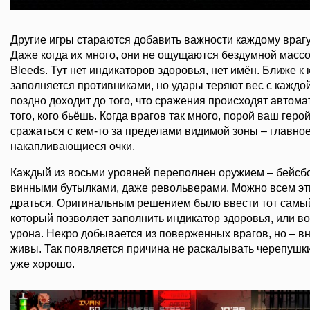
Другие игры стараются добавить важности каждому врагу,
Даже когда их много, они не ощущаются бездумной массой
Bleeds. Тут нет индикаторов здоровья, нет имён. Ближе к 
заполняется противниками, но удары теряют вес с каждо
поздно доходит до того, что сражения происходят автома
того, кого бьёшь. Когда врагов так много, порой ваш геро
сражаться с кем-то за пределами видимой зоны – главное
накапливающиеся очки.
Каждый из восьми уровней переполнен оружием – бейсб
винными бутылками, даже револьверами. Можно всем эти
драться. Оригинальным решением было ввести тот самый
который позволяет заполнить индикатор здоровья, или 
урона. Некро добывается из поверженных врагов, но – в
живы. Так появляется причина не раскалывать черепушки
уже хорошо.