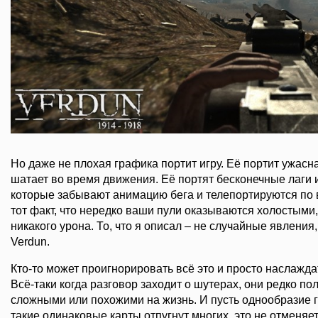
Но даже не плохая графика портит игру. Её портит ужасн
шатает во время движения. Её портят бесконечные лаги 
которые забывают анимацию бега и телепортируются по 
тот факт, что нередко ваши пули оказываются холостыми,
никакого урона. То, что я описал – не случайные явления,
Verdun.
Кто-то может проигнорировать всё это и просто наслажд
Всё-таки когда разговор заходит о шутерах, они редко п
сложными или похожими на жизнь. И пусть однообразие г
такие одинаковые карты отпугнут многих, это не отменяет