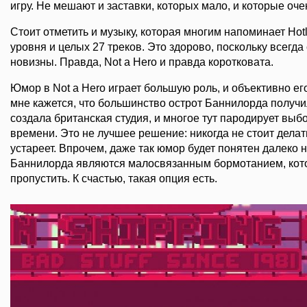
игру. Не мешают и заставки, которых мало, и которые оч
Стоит отметить и музыку, которая многим напоминает Hotli
уровня и целых 27 треков. Это здорово, поскольку всегд
новизны. Правда, Not a Hero и правда коротковата.
Юмор в Not a Hero играет большую роль, и объективно его
мне кажется, что большинство острот Баннилорда получи
создала британская студия, и многое тут пародирует выб
времени. Это не лучшее решение: никогда не стоит делать
устареет. Впрочем, даже так юмор будет понятен далеко 
Баннилорда являются малосвязанным бормотанием, кото
пропустить. К счастью, такая опция есть.