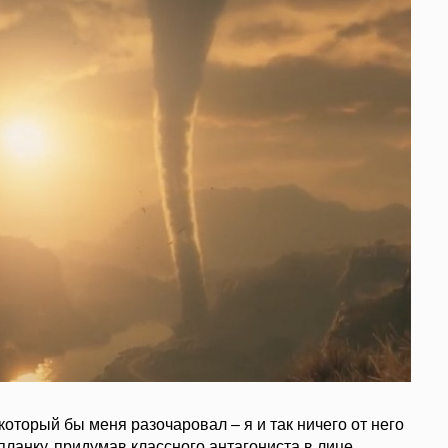
который бы меня разочаровал – я и так ничего от него
 планку, придумав классного антагониста в лице