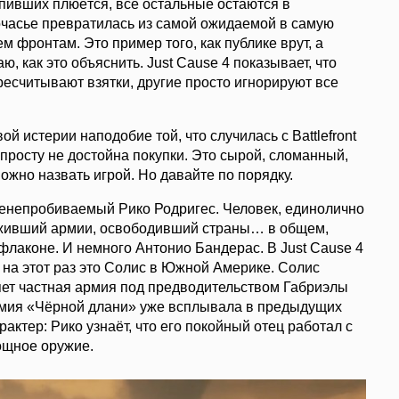
упивших плюётся, все остальные остаются в
ночасье превратилась из самой ожидаемой в самую
м фронтам. Это пример того, как публике врут, а
, как это объяснить. Just Cause 4 показывает, что
ресчитывают взятки, другие просто игнорируют все
й истерии наподобие той, что случилась с Battlefront
 попросту не достойна покупки. Это сырой, сломанный,
ожно назвать игрой. Но давайте по порядку.
ленепробиваемый Рико Родригес. Человек, единолично
оживший армии, освободивший страны… в общем,
лаконе. И немного Антонио Бандерас. В Just Cause 4
на этот раз это Солис в Южной Америке. Солис
ляет частная армия под предводительством Габриэлы
рмия «Чёрной длани» уже всплывала в предыдущих
рактер: Рико узнаёт, что его покойный отец работал с
ощное оружие.