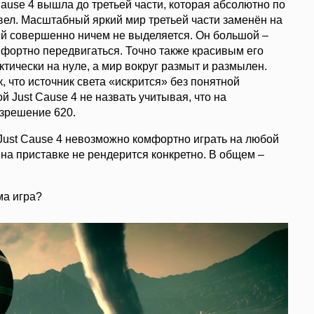
ause 4 вышла до третьей части, которая абсолютно по
вел. Масштабный яркий мир третьей части заменён на
й совершенно ничем не выделяется. Он большой –
фортно передвигаться. Точно также красивым его
тически на нуле, а мир вокруг размыт и размылен.
 что источник света «искрится» без понятной
й Just Cause 4 не назвать учитывая, что на
зрешение 620.
 Just Cause 4 невозможно комфортно играть на любой
на приставке не рендерится конкретно. В общем –
ма игра?