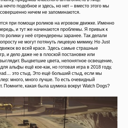
 нечто подобное и здесь, но нет – вместо этого мы
 совершенно ничем не запоминаются.
ается при помощи роликов на игровом движке. Именно
чередь, и тут же начинаются проблемы. Я привык к
 то ролики у неё отрендерены заранее. Так делали
опросту не могут потянуть лицевую мимику. Но Just
 движок во всей красе. Здесь самые страшные
гр, и дело даже не в плоской постановке или
сё выглядит. Выцветшие цвета, непонятное освещение,
ля альфы ещё кое-как, но готовая игра в 2018 году,
ad… это стыд. Это ещё больший стыд, если мы
лер: много, много лучше. То есть очевидный
ят. Помните, какая была шумиха вокруг Watch Dogs?