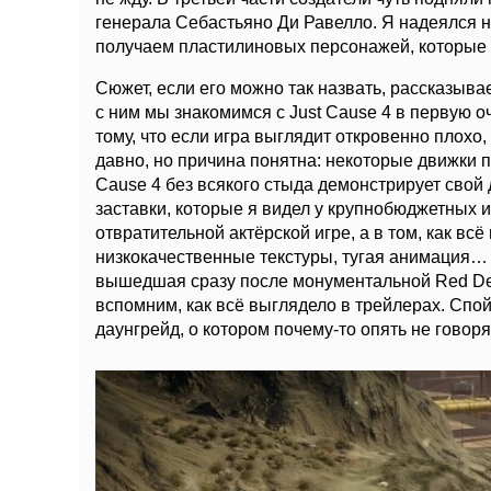
генерала Себастьяно Ди Равелло. Я надеялся на
получаем пластилиновых персонажей, которые
Сюжет, если его можно так назвать, рассказыв
с ним мы знакомимся с Just Cause 4 в первую о
тому, что если игра выглядит откровенно плохо,
давно, но причина понятна: некоторые движки п
Cause 4 без всякого стыда демонстрирует свой
заставки, которые я видел у крупнобюджетных и
отвратительной актёрской игре, а в том, как в
низкокачественные текстуры, тугая анимация… д
вышедшая сразу после монументальной Red De
вспомним, как всё выглядело в трейлерах. Спой
даунгрейд, о котором почему-то опять не говор