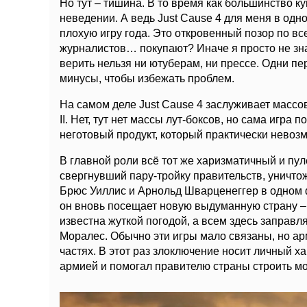
Но тут – тишина. В то время как большинство к
неведении. А ведь Just Cause 4 для меня в од
плохую игру года. Это откровенный позор по все
журналистов… покупают? Иначе я просто не знаю
верить нельзя ни ютуберам, ни прессе. Одни пе
минусы, чтобы избежать проблем.
На самом деле Just Cause 4 заслуживает массово
II. Нет, тут нет массы лут-боксов, но сама игра
неготовый продукт, который практически невозм
В главной роли всё тот же харизматичный и пу
свергнувший пару-тройку правительств, уничт
Брюс Уиллис и Арнольд Шварценеггер в одном ф
он вновь посещает новую выдуманную страну – 
известна жуткой погодой, а всем здесь заправ
Моралес. Обычно эти игры мало связаны, но а
частях. В этот раз злоключение носит личный ха
армией и помогал правителю страны строить м