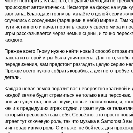
может повторить. К счастью, создание мелодии не требует 
происходит автоматически. Несмотря на фокус на музыку,
завязана. Благодаря горну вы узнаёте о целой серии жут
случились с соседними (парящими в небе) мирами. Там х
пути истинного и начал портить красоту своего мира и п
игры рассказывается через немые сцены, и точно переска
каждого.
Прежде всего Гному нужно найти новый способ отправит
ракета из второй игры была уничтожена. Для того, чтобы
передвижения, вам предстоит разгадать целую серию нел
Прежде всего нужно собрать корабль, а для него требуе
детали.
Каждая новая земля поразит вас невероятно красивой и 
каждой земле будет стремиться не только ваш персонаж, 
новые существа, новые звуки, новые головоломки, и, кон
как и в предыдущих играх студии, играет музыка талант
который превзошёл сам себя. Серьёзно: это просто новы
играет тут ключевую роль, так что музыка в Samorost 3 вы
и интерактивную роль. Опять же, не бойтесь: для прохож