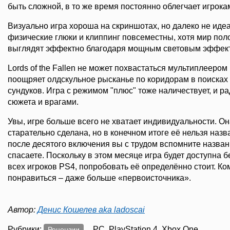
быть сложной, в то же время постоянно облегчает игрока
Визуально игра хороша на скриншотах, но далеко не идеа
физические глюки и клиппинг повсеместны, хотя мир пол
выглядят эффектно благодаря мощным световым эффек
Lords of the Fallen не может похвастаться мультиплееро
поощряет олдскульное рысканье по коридорам в поисках
сундуков. Игра с режимом "плюс" тоже наличествует, и р
сюжета и врагами.
Увы, игре больше всего не хватает индивидуальности. О
старательно сделана, но в конечном итоге её нельзя на
после десятого включения вы с трудом вспомните назван
спасаете. Поскольку в этом месяце игра будет доступна 
всех игроков PS4, попробовать её определённо стоит. Ко
понравиться – даже больше «первоисточника».
Автор:
Денис Кошелев aka ladoscai
Рубрики:
, PC, PlayStation 4, Xbox One
Рецензии