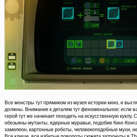
Все монстры тут прямиком из музея истории кино, и выгля
должны. Внимание к деталям тут феноменальное: если ва
герой тут же начинает походить на искусственную куклу. 
обезьяны-мутанты, ядерные муравьи, подобие Кинг-Конга
хамелеон, картонные роботы, человекоподобные мухи, не
Все клише, все избитые повороты сюжета затронуты в The