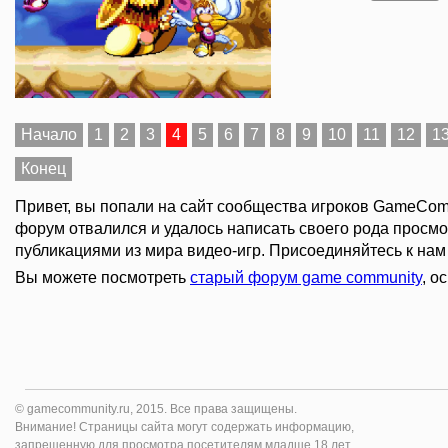
Начало
1
2
3
4
5
6
7
8
9
10
11
12
1
Конец
Привет, вы попали на сайт сообщества игроков GameComm
форум отвалился и удалось написать своего рода просмо
публикациями из мира видео-игр. Присоединяйтесь к нам 
Вы можете посмотреть
старый форум game community
, о
© gamecommunity.ru, 2015. Все права защищены.
Внимание! Страницы сайта могут содержать информацию,
запрещенную для просмотра посетителям младше 18 лет