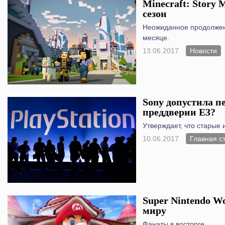
Minecraft: Story
сезон
Неожиданное продолже
месяце.
13.06.2017
Новости
Sony допустила п
преддверии Е3?
Утверждает, что старые 
10.06.2017
Главная с
Super Nintendo W
миру
Фанаты в восторге.