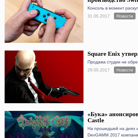
Консоль в момент раску
31.05.2017
Новости
Square Enix утве
Продажа студии не обре
29.05.2017
Новости
«Бука» анонсирова
Castle
На прошедшей на днях 
DevGAMM 2017 компани