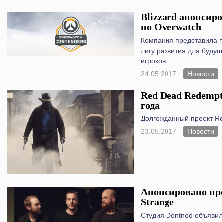
Blizzard анонсир
по Overwatch
Компания представила п
лигу развития для буд
игроков.
24.05.2017
Новости
Red Dead Redempt
года
Долгожданный проект Ro
23.05.2017
Новости
Анонсировано про
Strange
Студия Dontnod объявил