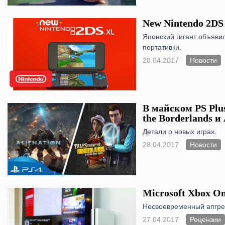
New Nintendo 2DS
Японский гигант объявил
портативки.
28.04.2017
Новости
В майском PS Plus
the Borderlands и 
Детали о новых играх.
28.04.2017
Новости
Microsoft Xbox On
Несвоевременный апгре
27.04.2017
Рецензии