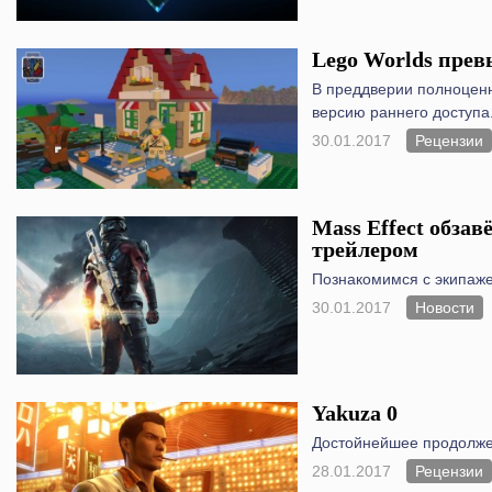
Lego Worlds прев
В преддверии полноценн
версию раннего доступа
30.01.2017
Рецензии
Mass Effect обзав
трейлером
Познакомимся с экипаж
30.01.2017
Новости
Yakuza 0
Достойнейшее продолже
28.01.2017
Рецензии