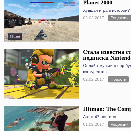
Planet 2000
Худшая игра в истории?
02.02.2017
Рецензии
Стала известна с
подписки Nintend
Онлайн-мультиплеер буд
конкурентов.
02.02.2017
Новости
Hitman: The Compl
Агент 47 нон-стоп.
01.02.2017
Рецензии