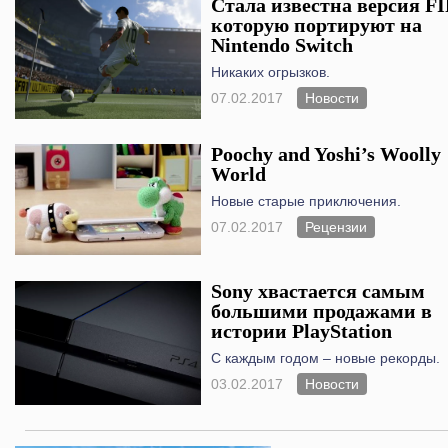
Стала известна версия FI
которую портируют на
Nintendo Switch
Никаких огрызков.
07.02.2017
Новости
Poochy and Yoshi’s Woolly
World
Новые старые приключения.
07.02.2017
Рецензии
Sony хвастается самым
большими продажами в
истории PlayStation
С каждым годом – новые рекорды.
03.02.2017
Новости