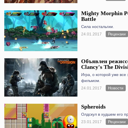
Mighty Morphin P
Battle
Сила ностальгии.
24.01.2017
Рецензии
Объявлен режисс
Clancy's The Divis
Игра, о которой уже все
фильмом.
24.01.2017
Новости
Spheroids
Олдскул в худшем его п
23.01.2017
Рецензии