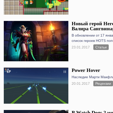
Новый герой Heroe
Валира Сангвина
В обновлении от 17 янва
список героев HOTS поп
23.01.2017
Статьи
Power Hover
Наследие Марти Макфл
20.01.2017
Рецензии
В Watch Dogs 2 м