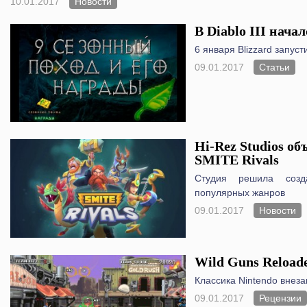
10.01.2017
Новости
В Diablo III начал
6 января Blizzard запусти
09.01.2017
Статьи
Hi-Rez Studios об
SMITE Rivals
Студия решила созд
популярных жанров
09.01.2017
Новости
Wild Guns Reload
Классика Nintendo внез
09.01.2017
Рецензии