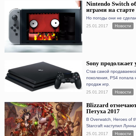
Nintendo Switch о
играми на старте
Но погоды они не сдела
25.01.2017
Новости
Sony продолжает 
Став самой продаваемо
поколения, PS4 попала 
продаж игр.
25.01.2017
Новости
Blizzard отмечаю
Петуха 2017
В Overwatch, Heroes of th
Starcraft наступил Лунн
25.01.2017
Новости